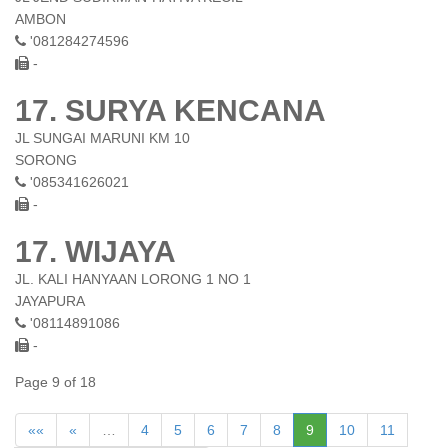
AMBON
'081284274596
-
17. SURYA KENCANA
JL SUNGAI MARUNI KM 10
SORONG
'085341626021
-
17. WIJAYA
JL. KALI HANYAAN LORONG 1 NO 1
JAYAPURA
'08114891086
-
Page 9 of 18
««
«
…
4
5
6
7
8
9
10
11