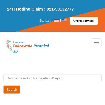
24H Hotline Claim : 021-53132777
Bahasa :
|
Online Services