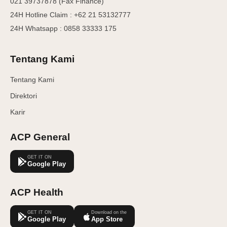
021 39737878 (Fax Finance)
24H Hotline Claim : +62 21 53132777
24H Whatsapp : 0858 33333 175
Tentang Kami
Tentang Kami
Direktori
Karir
ACP General
GET IT ON
Google Play
ACP Health
GET IT ON
Download on the
Google Play
App Store