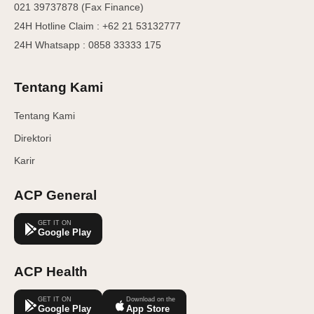
021 39737878 (Fax Finance)
24H Hotline Claim : +62 21 53132777
24H Whatsapp : 0858 33333 175
Tentang Kami
Tentang Kami
Direktori
Karir
ACP General
GET IT ON
Google Play
ACP Health
GET IT ON
Download on the
Google Play
App Store