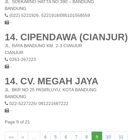
JL. SOEKARNO HATTA NO.390 – BANDUNG
BANDUNG
(022) 5221926, 5221918/085101558559
-
14. CIPENDAWA (CIANJUR)
JL. RAYA BANDUNG KM. 2-3 CIANJUR
CIANJUR
0263-267223
-
14. CV. MEGAH JAYA
JL. BKR NO.25 PASIRLUYU, KOTA BANDUNG
BANDUNG
022-5227225/ 081221687222
-
Page 9 of 21
««
«
…
4
5
6
7
8
9
10
11