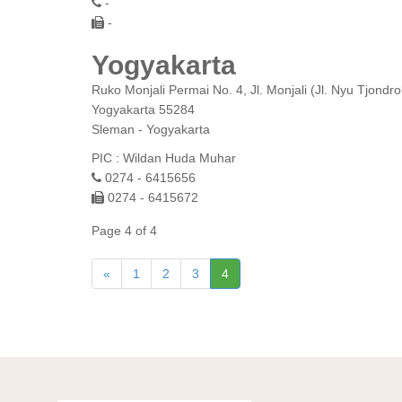
-
-
Yogyakarta
Ruko Monjali Permai No. 4, Jl. Monjali (Jl. Nyu Tjondr
Yogyakarta 55284
Sleman - Yogyakarta
PIC : Wildan Huda Muhar
0274 - 6415656
0274 - 6415672
Page 4 of 4
«
1
2
3
4