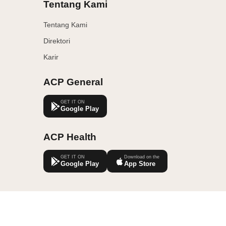
Tentang Kami
Tentang Kami
Direktori
Karir
ACP General
GET IT ON
Google Play
ACP Health
GET IT ON
Download on the
Google Play
App Store