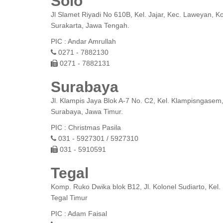
Solo
Jl Slamet Riyadi No 610B, Kel. Jajar, Kec. Laweyan, K
Surakarta, Jawa Tengah.
PIC : Andar Amrullah
0271 - 7882130
0271 - 7882131
Surabaya
Jl. Klampis Jaya Blok A-7 No. C2, Kel. Klampisngasem
Surabaya, Jawa Timur.
PIC : Christmas Pasila
031 - 5927301 / 5927310
031 - 5910591
Tegal
Komp. Ruko Dwika blok B12, Jl. Kolonel Sudiarto, Kel
Tegal Timur
PIC : Adam Faisal