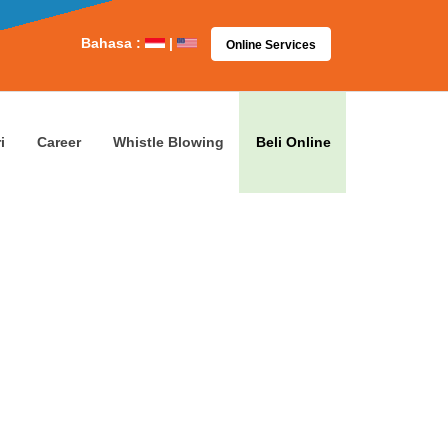
Bahasa :
|
Online Services
i
Career
Whistle Blowing
Beli Online