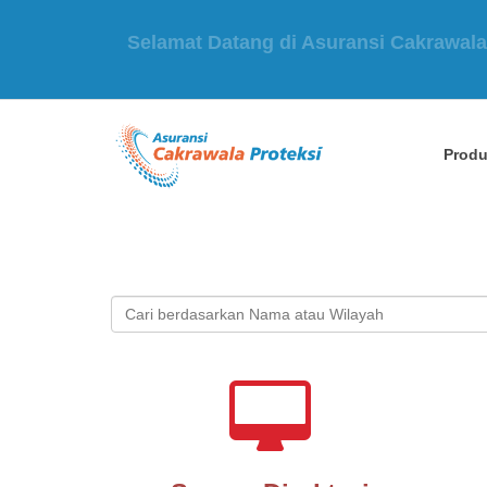
24H Hotline Claim : 021-53132777
Prod