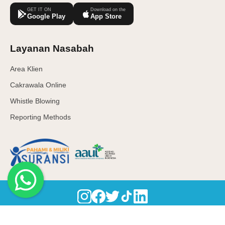
GET IT ON
Download on the
Google Play
App Store
Layanan Nasabah
Area Klien
Cakrawala Online
Whistle Blowing
Reporting Methods
© 2026 | PT Asuransi Cakrawala Proteksi Indonesia berizin dan
diawasi oleh Otoritas Jasa Keuangan