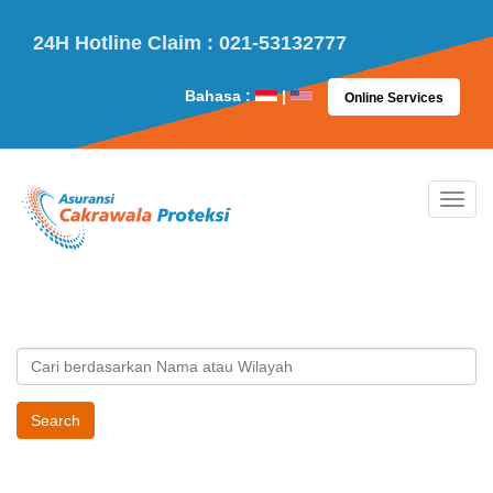
24H Hotline Claim : 021-53132777
Bahasa :
|
Online Services