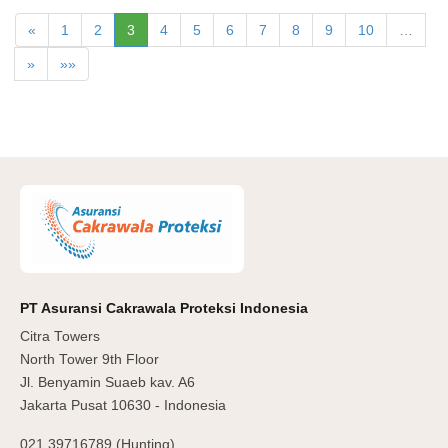
«
1
2
3
4
5
6
7
8
9
10
…
»
»»
PT Asuransi Cakrawala Proteksi Indonesia
Citra Towers
North Tower 9th Floor
Jl. Benyamin Suaeb kav. A6
Jakarta Pusat 10630 - Indonesia
021 39716789 (Hunting)