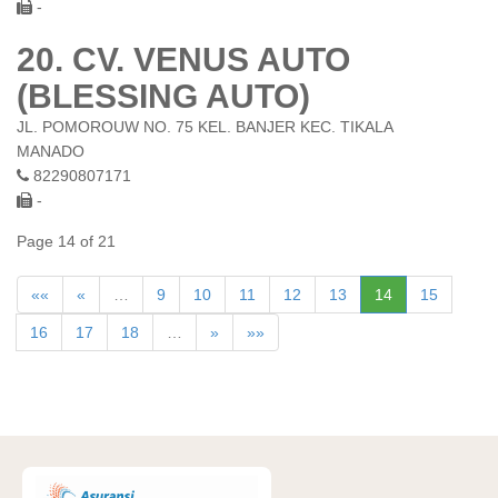
20. CV. VENUS AUTO
(BLESSING AUTO)
JL. POMOROUW NO. 75 KEL. BANJER KEC. TIKALA
MANADO
82290807171
-
Page 14 of 21
««
«
…
9
10
11
12
13
14
15
16
17
18
…
»
»»