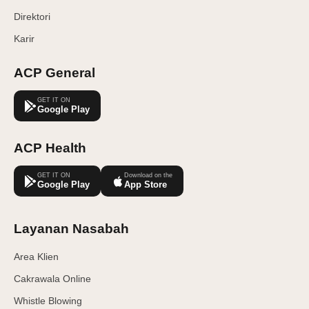
Direktori
Karir
ACP General
GET IT ON
Google Play
ACP Health
GET IT ON
Download on the
Google Play
App Store
Layanan Nasabah
Area Klien
Cakrawala Online
Whistle Blowing