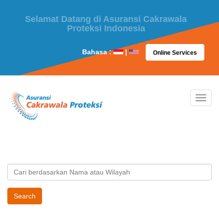
24H Hotline Claim : 021-53132777
Bahasa :
|
Online Services