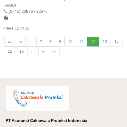
JAMBI
(0741) 20576 / 22576
-
Page 12 of 18
««
«
…
7
8
9
10
11
12
13
14
15
16
…
»
»»
PT Asuransi Cakrawala Proteksi Indonesia