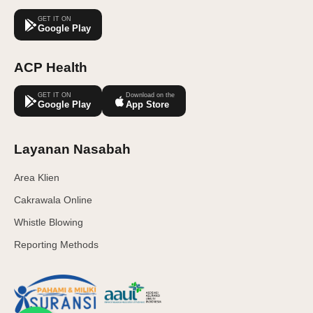
GET IT ON
Google Play
ACP Health
GET IT ON
Download on the
Google Play
App Store
Layanan Nasabah
Area Klien
Cakrawala Online
Whistle Blowing
Reporting Methods