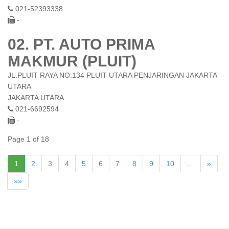
021-52393338
-
02. PT. AUTO PRIMA
MAKMUR (PLUIT)
JL.PLUIT RAYA NO.134 PLUIT UTARA PENJARINGAN JAKARTA
UTARA
JAKARTA UTARA
021-6692594
-
Page 1 of 18
1
2
3
4
5
6
7
8
9
10
…
»
»»