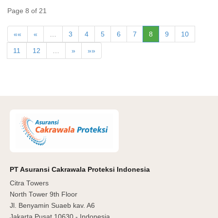
Page 8 of 21
««
«
…
3
4
5
6
7
8
9
10
11
12
…
»
»»
PT Asuransi Cakrawala Proteksi Indonesia
Citra Towers
North Tower 9th Floor
Jl. Benyamin Suaeb kav. A6
Jakarta Pusat 10630 - Indonesia