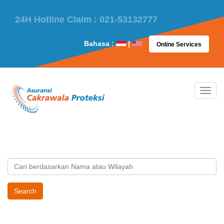
24H Hotline Claim : 021-53132777
Bahasa :
|
Online Services