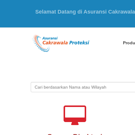
24H Hotline Claim : 021-53132777
Prod