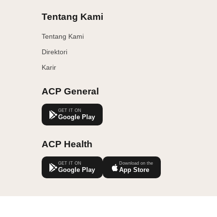
Tentang Kami
Tentang Kami
Direktori
Karir
ACP General
GET IT ON
Google Play
ACP Health
GET IT ON
Download on the
Google Play
App Store