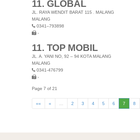
11. GLOBAL
JL. RAYA WENDIT BARAT 115 . MALANG
MALANG
0341–793898
-
11. TOP MOBIL
JL. A. YANI NO, 92 – 94 KOTA MALANG
MALANG
0341-476799
-
Page 7 of 21
««
«
…
2
3
4
5
6
7
8