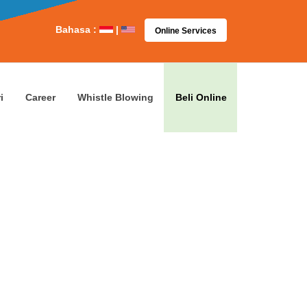
Bahasa :
|
Online Services
i
Career
Whistle Blowing
Beli Online