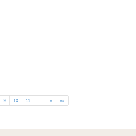
9
10
11
…
»
»»