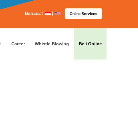
Bahasa :
|
Online Services
i
Career
Whistle Blowing
Beli Online