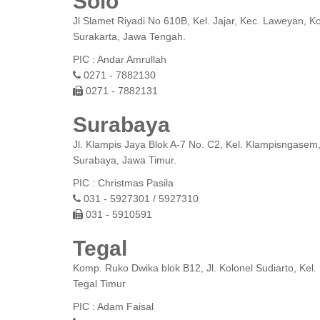
Solo
Jl Slamet Riyadi No 610B, Kel. Jajar, Kec. Laweyan, K
Surakarta, Jawa Tengah.
PIC : Andar Amrullah
0271 - 7882130
0271 - 7882131
Surabaya
Jl. Klampis Jaya Blok A-7 No. C2, Kel. Klampisngasem
Surabaya, Jawa Timur.
PIC : Christmas Pasila
031 - 5927301 / 5927310
031 - 5910591
Tegal
Komp. Ruko Dwika blok B12, Jl. Kolonel Sudiarto, Kel
Tegal Timur
PIC : Adam Faisal