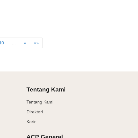
10
…
»
»»
Tentang Kami
Tentang Kami
Direktori
Karir
ACP General