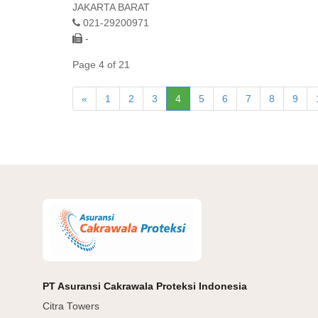
JAKARTA BARAT
021-29200971
-
Page 4 of 21
«
1
2
3
4
5
6
7
8
9
PT Asuransi Cakrawala Proteksi Indonesia
Citra Towers