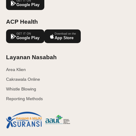
GET IT ON
Google Play
ACP Health
GET IT ON
Download on the
Google Play
App Store
Layanan Nasabah
Area Klien
Cakrawala Online
Whistle Blowing
Reporting Methods